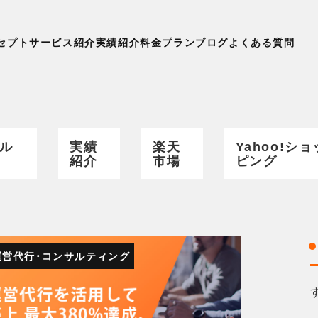
セプト
サービス紹介
実績紹介
料金プラン
ブログ
よくある質問
ル
実績
楽天
Yahoo!ショ
紹介
市場
ピング
運営代行・コンサルティング